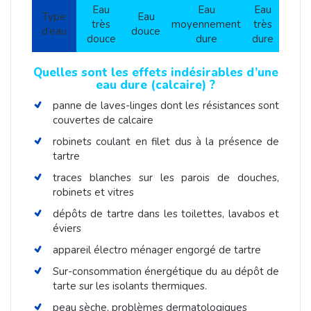
Eau
Eau
Eau
Type
Eau
très
moyennement
très
d’eau
douce
douce
dure
dure
Quelles sont les effets indésirables d’une
eau dure (calcaire) ?
panne de laves-linges dont les résistances sont
couvertes de calcaire
robinets coulant en filet dus à la présence de
tartre
traces blanches sur les parois de douches,
robinets et vitres
dépôts de tartre dans les toilettes, lavabos et
éviers
appareil électro ménager engorgé de tartre
Sur-consommation énergétique du au dépôt de
tarte sur les isolants thermiques.
peau sèche, problèmes dermatologiques