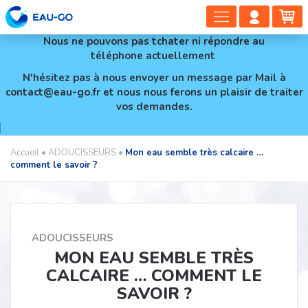
DÉPLIER
COMP
PA
LA
CLIEN
Nous ne pouvons pas tchater ni répondre au
NAVIGAT
téléphone actuellement
N'hésitez pas à nous envoyer un message par Mail à
contact@eau-go.fr et nous nous ferons un plaisir de traiter
vos demandes.
Accueil
•
ADOUCISSEURS
•
Mon eau semble très calcaire …
comment le savoir ?
ADOUCISSEURS
MON EAU SEMBLE TRÈS
CALCAIRE … COMMENT LE
SAVOIR ?