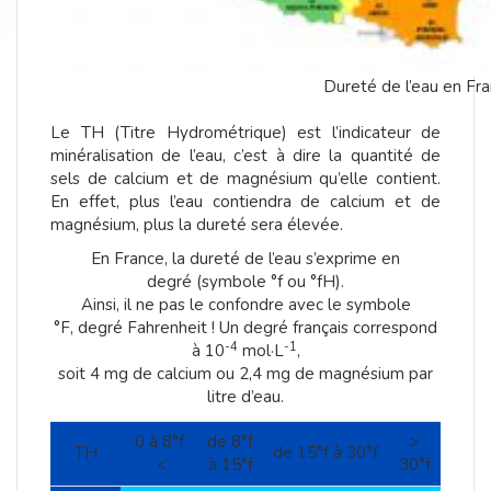
Dureté de l’eau en Fr
Le TH (Titre Hydrométrique) est l’indicateur de
minéralisation de l’eau, c’est à dire la quantité de
sels de calcium et de magnésium qu’elle contient.
En effet, plus l’eau contiendra de calcium et de
magnésium, plus la dureté sera élevée.
En France, la dureté de l’eau s’exprime en
degré (symbole °f ou °fH).
Ainsi, il ne pas le confondre avec le symbole
°F, degré Fahrenheit ! Un degré français correspond
-4
-1
à 10
mol·L
,
soit 4 mg de calcium ou 2,4 mg de magnésium par
litre d’eau.
0 à 8°f
de 8°f
>
TH
de 15°f à 30°f
<
à 15°f
30°f