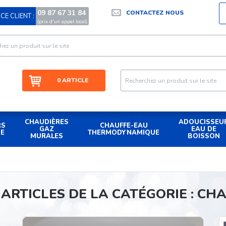
09 87 67 31 84
CONTACTEZ NOUS
CE CLIENT :
|
(prix d'un appel local)
0 ARTICLE
CHAUDIÈRES
ADOUCISSEU
RS
CHAUFFE-EAU
GAZ
EAU DE
UE
THERMODYNAMIQUE
MURALES
BOISSON
 ARTICLES DE LA CATÉGORIE :
CHA