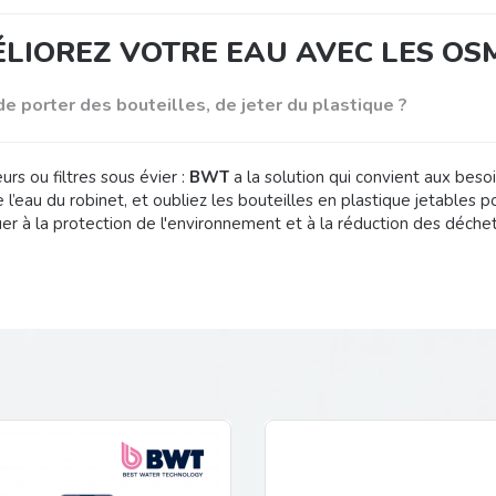
LIOREZ VOTRE EAU AVEC LES OS
de porter des bouteilles, de jeter du plastique ?
rs ou filtres sous évier :
BWT
a la solution qui convient aux besoi
 l’eau du robinet, et oubliez les bouteilles en plastique jetables po
uer à la protection de l'environnement et à la réduction des déchet
T
teur et fabricant
n 1990, le Groupe autrichien BWT
conçoit, fabrique et accomp
ticuliers.
'hui le Groupe BWT est leader européen du traitement de l'eau a
ites de production
dans le Monde