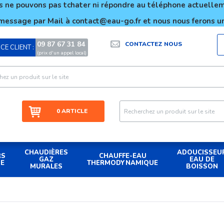
 ne pouvons pas tchater ni répondre au téléphone actuell
message par Mail à contact@eau-go.fr et nous nous ferons un
09 87 67 31 84
CONTACTEZ NOUS
CE CLIENT :
|
(prix d'un appel local)
0 ARTICLE
CHAUDIÈRES
ADOUCISSEU
RS
CHAUFFE-EAU
GAZ
EAU DE
UE
THERMODYNAMIQUE
MURALES
BOISSON