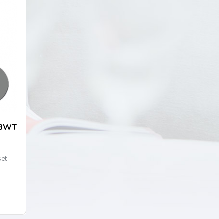
r BWT
set