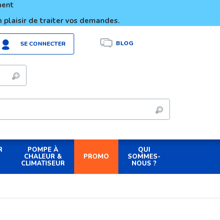
ement
 plaisir de traiter vos demandes.
BLOG
SE CONNECTER
R
POMPE À
QUI
PROMO
CHALEUR &
SOMMES-
CLIMATISEUR
NOUS ?