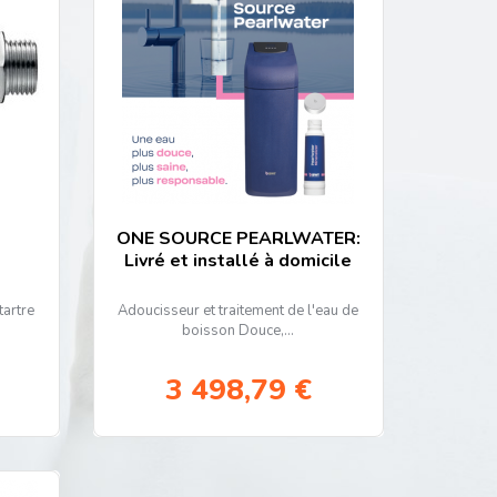
nt au point des
produits et services écologiques
ONE SOURCE PEARLWATER:
Livré et installé à domicile
tartre
Adoucisseur et traitement de l'eau de
boisson Douce,...
3 498,79 €