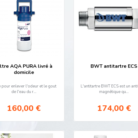
00 collaborateurs
dans le Monde
 collaborateur
s en France
ites de fabrication en France
s de
26 000 adoucisseurs fabriqués par an
tourne vers les Hommes et vers l’avenir de la Planète en metta
omiques pour le traitement de l’eau.
iltre AQA PURA livré à
BWT antitartre ECS
domicile
re pour enlever l'odeur et le gout
L'antitartre BWT ECS est un anti
de l'eau du r...
magnétique qu...
160,00 €
174,00 €