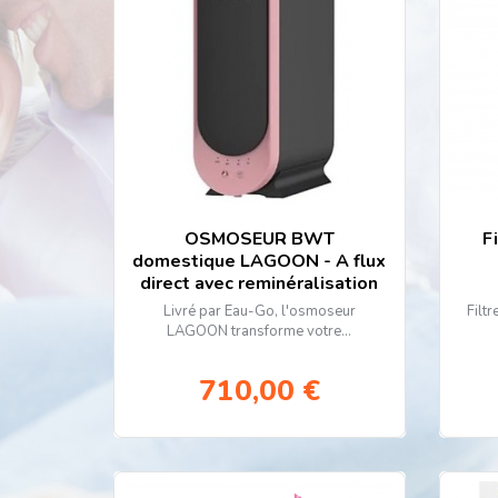
3 3
600
2 s
Plu
BWT se 
et écon
OSMOSEUR BWT
F
domestique LAGOON - A flux
direct avec reminéralisation
Livré par Eau-Go, l'osmoseur
Filt
LAGOON transforme votre...
710,00 €