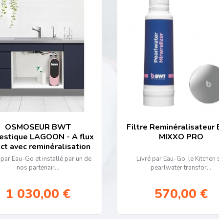
OSMOSEUR BWT
Filtre Reminéralisateu
stique LAGOON - A flux
MIXXO PRO
ect avec reminéralisation
livré et inst...
 par Eau-Go et installé par un de
Livré par Eau-Go, le Kitchen 
nos partenair...
pearlwater transfor...
1 030,00 €
570,00 €