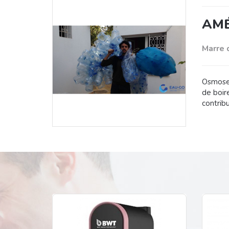
AMÉ
Marre 
Osmoseu
de boire
contrib
BW
Concep
Créé e
les par
Aujourd
7 s