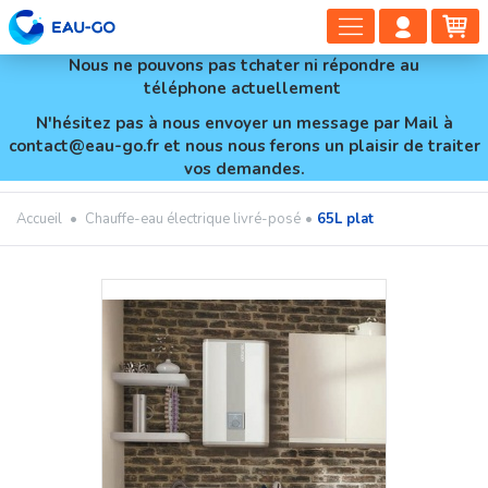
DÉPLIER
COMP
PA
LA
CLIEN
Nous ne pouvons pas tchater ni répondre au
NAVIGAT
téléphone actuellement
N'hésitez pas à nous envoyer un message par Mail à
contact@eau-go.fr et nous nous ferons un plaisir de traiter
vos demandes.
Accueil
•
Chauffe-eau électrique livré-posé
•
65L plat