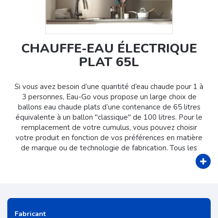
CHAUFFE-EAU ÉLECTRIQUE
PLAT 65L
Si vous avez besoin d’une quantité d’eau chaude pour 1 à
3 personnes, Eau-Go vous propose un large choix de
ballons eau chaude plats d’une contenance de 65 litres
équivalente à un ballon "classique" de 100 litres. Pour le
remplacement de votre cumulus, vous pouvez choisir
votre produit en fonction de vos préférences en matière
de marque ou de technologie de fabrication. Tous les
produits vendus par Eau-Go ont fait l'objet d'une
sélection auprès des plus grandes marques connues sur
le marché pour vous offrir le meilleur des chauffe-eau.
Si vous avez 1 douche, 1 baignoire et que vous êtes une
famille jusqu'à 3 personnes économes, un cumulus plat
Fabricant
de 65 litres sera suffisant pour assurer vos besoins en