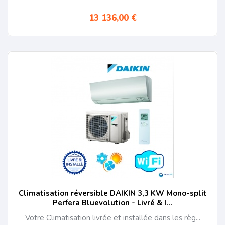
3 AVANTAGES DE LA CLIMATISATION REVERSIBLE
13 136,00 €
économie d'énergie grâce à sa faible consommation
d'électricité
a production égale de chaleur, le climatiseur est plus
économique qu'un chauffage
plus d'écart de température tout au long de l'année
Clim pas chère sur eau-go.fr
Vous trouverez sur notre site une large sélection de
climatiseur pour tous les styles et tous les budgets.
N'hésitez pas à chercher votre clim pas chère dans notre
boutique.
Vous êtes à la recherche d'une clim design ? Notre sélection
de clim réversible Daikin, Atlantic, LG vous donneront
satisfaction à des prix parmi les plus bas du marché.
Climatisation réversible DAIKIN 3,3 KW Mono-split
Perfera Bluevolution - Livré & I...
Les coefficients saisonniers
Votre Climatisation livrée et installée dans les règ...