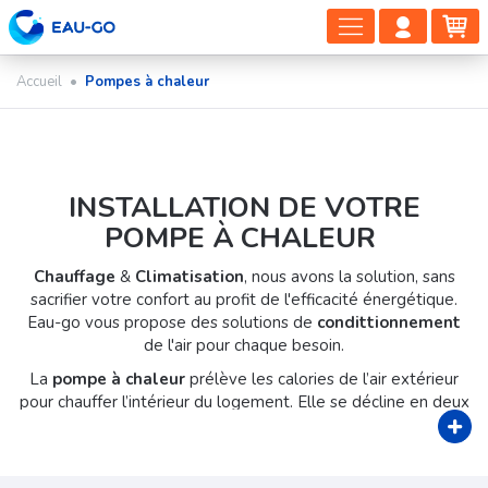
DÉPLIER
COMP
PA
LA
CLIEN
NAVIGAT
Accueil
•
Pompes à chaleur
INSTALLATION DE VOTRE
POMPE À CHALEUR
Chauffage
&
Climatisation
, nous avons la solution, sans
sacrifier votre confort au profit de l'efficacité énergétique.
Eau-go vous propose des solutions de
condittionnement
de l'air pour chaque besoin.
La
pompe à chaleur
prélève les calories de l’air extérieur
pour chauffer l’intérieur du logement. Elle se décline en deux
modèles. La PAC
pompe à chaleur Air-Eau
permet de
chauffer un réseau de radiateurs ainsi que l’eau chaude
sanitaire. Son installation est possible sur des radiateurs