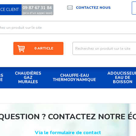
09 87 67 31 84
CONTACTEZ NOUS
CE CLIENT :
|
(prix d'un appel local)
0 ARTICLE
CHAUDIÈRES
ADOUCISSEU
RS
CHAUFFE-EAU
GAZ
EAU DE
UE
THERMODYNAMIQUE
MURALES
BOISSON
QUESTION ? CONTACTEZ NOTRE É
Via le formulaire de contact