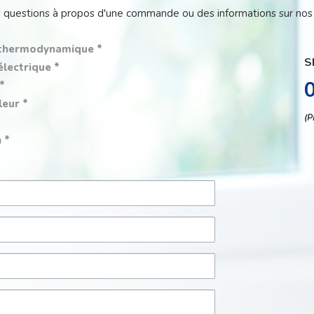
 questions à propos d'une commande ou des informations sur nos 
 thermodynamique
S
électrique
leur
(P
n