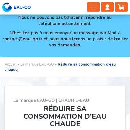
DÉPLIER
COMP
PA
LA
CLIEN
Nous ne pouvons pas tchater ni répondre au
NAVIGAT
téléphone actuellement
N'hésitez pas à nous envoyer un message par Mail à
contact@eau-go.fr et nous nous ferons un plaisir de traiter
vos demandes.
Accueil
•
La marque EAU-GO
•
Réduire sa consommation d’eau
chaude
La marque EAU-GO
CHAUFFE-EAU
RÉDUIRE SA
CONSOMMATION D’EAU
CHAUDE