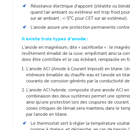
Résistance électrique d’appoint (stéatite ou blin
quand l’air ambiant ou extérieur est trop froid p
sur air ambiant ; <-5°C pour CET sur air extérieur).
L’anode assure une protection permanente contre l
Il existe trois types d’anode :
L’anode en magnésium, dite « sacrificielle » : le magné
revêtement émaillé de la cuve, empêchant ainsi la cor
donc être contrôlée et le cas échéant, remplacée en fo
L’anode ACI (Anode à Courant Imposé) en titane. Un 
intérieure émaillée du chauffe-eau et l’anode en tita
courants de corrosion générés par la conductivité de 
L’anode ACI hybride, composée d’une anode ACI en 
combinaison des deux systèmes permet une optimisat
ainsi qu’une protection lors des coupures de couran
zones critiques de l’émail sera maintenu dans le te
par l’anode en titane.
Le thermostat sert à régler la température souhaité
pompe à chaleur, et déclenche, en cas de besoin, la