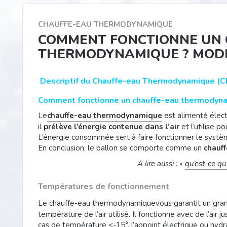
CHAUFFE-EAU THERMODYNAMIQUE
COMMENT FONCTIONNE UN 
THERMODYNAMIQUE ? MODÈ
Descriptif du Chauffe-eau Thermodynamique (C
Comment fonctionne un chauffe-eau thermodyn
Le
chauffe-eau thermodynamique
est alimenté élec
il
prélève l’énergie contenue dans l’air
et l’utilise p
L’énergie consommée sert à faire fonctionner le systè
En conclusion, le ballon se comporte comme un
chauff
A lire aussi : «
qu’est-ce qu
Températures de fonctionnement
Le chauffe-eau thermodynamique
vous garantit un gr
température de l’air utilisé. Il fonctionne avec de l’ai
cas de température <-15°, l’appoint électrique ou hydra