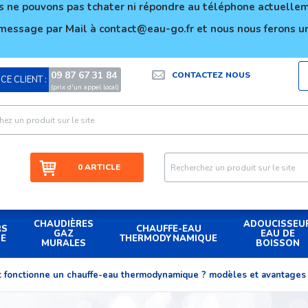
 ne pouvons pas tchater ni répondre au téléphone actuell
message par Mail à contact@eau-go.fr et nous nous ferons un
09 87 67 31 84
CONTACTEZ NOUS
CE CLIENT :
|
(prix d'un appel local)
0 ARTICLE
CHAUDIÈRES
ADOUCISSEU
RS
CHAUFFE-EAU
GAZ
EAU DE
UE
THERMODYNAMIQUE
MURALES
BOISSON
fonctionne un chauffe-eau thermodynamique ? modèles et avantages