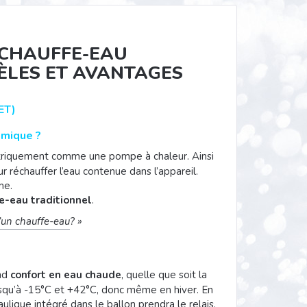
CHAUFFE-EAU
LES ET AVANTAGES
ET)
amique ?
triquement comme une pompe à chaleur. Ainsi
our réchauffer l’eau contenue dans l’appareil.
me.
e-eau traditionnel
.
’un chauffe-eau
? »
and
confort en eau chaude
, quelle que soit la
r jusqu’à -15°C et +42°C, donc même en hiver. En
ulique intégré dans le ballon prendra le relais.