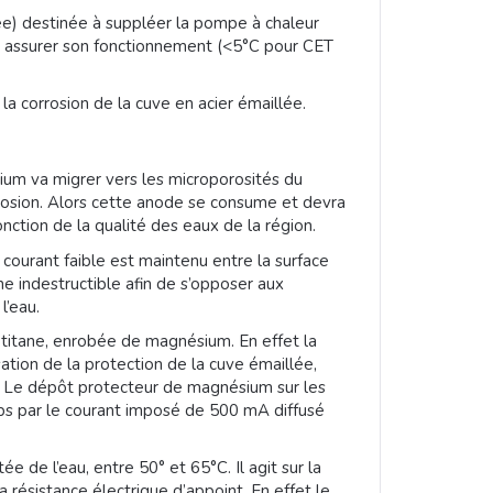
dée) destinée à suppléer la pompe à chaleur
our assurer son fonctionnement (<5°C pour CET
a corrosion de la cuve en acier émaillée.
sium va migrer vers les microporosités du
rosion. Alors cette anode se consume et devra
nction de la qualité des eaux de la région.
courant faible est maintenu entre la surface
ne indestructible afin de s’opposer aux
l’eau.
titane, enrobée de magnésium. En effet la
ion de la protection de la cuve émaillée,
t. Le dépôt protecteur de magnésium sur les
mps par le courant imposé de 500 mA diffusé
e de l’eau, entre 50° et 65°C. Il agit sur la
 résistance électrique d’appoint. En effet le