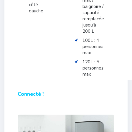
max /
côté
baignoire /
gauche
capacité
remplacée
jusqu'à
200 L
100L : 4
personnes
max
120L : 5
personnes
max
Connecté !