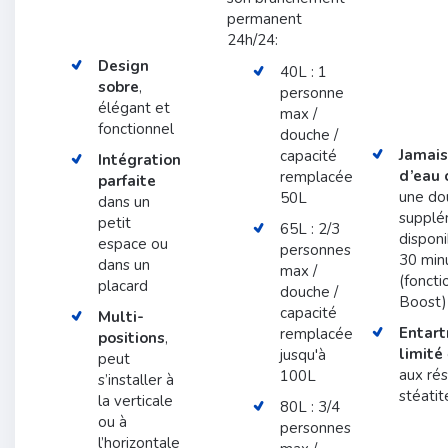
permanent
24h/24:
Design
40L : 1
sobre
,
personne
élégant et
max /
fonctionnel
douche /
Jamais
capacité
Intégration
d’eau 
remplacée
parfaite
une do
50L
dans un
supplé
petit
65L : 2/3
disponi
espace ou
personnes
30 min
dans un
max /
(foncti
placard
douche /
Boost)
capacité
Multi-
Entart
remplacée
positions
,
limité
jusqu'à
peut
aux rés
100L
s’installer à
stéatit
la verticale
80L : 3/4
ou à
personnes
l’horizontale