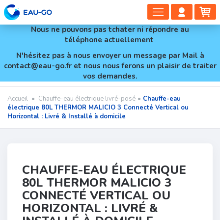
DÉPLIER
COMP
PA
LA
CLIEN
Nous ne pouvons pas tchater ni répondre au
NAVIGAT
téléphone actuellement
N'hésitez pas à nous envoyer un message par Mail à
contact@eau-go.fr et nous nous ferons un plaisir de traiter
vos demandes.
Accueil
•
Chauffe-eau électrique livré-posé
•
Chauffe-eau
électrique 80L THERMOR MALICIO 3 Connecté Vertical ou
Horizontal : Livré & Installé à domicile
CHAUFFE-EAU ÉLECTRIQUE
80L THERMOR MALICIO 3
CONNECTÉ VERTICAL OU
HORIZONTAL : LIVRÉ &