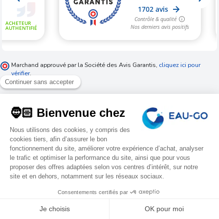
Marchand approuvé par la Société des Avis Garantis,
cliquez ici pour
vérifier
.
CONTACT
SERVICE CLIENT
1 C rue des frères Lumières , 67200 Eckbolsheim
09 87 67 31 84
du lundi au vendredi de 9h00 à 12h00
et de 14h00 à 17h45 (le vendredi à 17h00)
9.4
(Prix d'un appel local)
/10
1702 avis