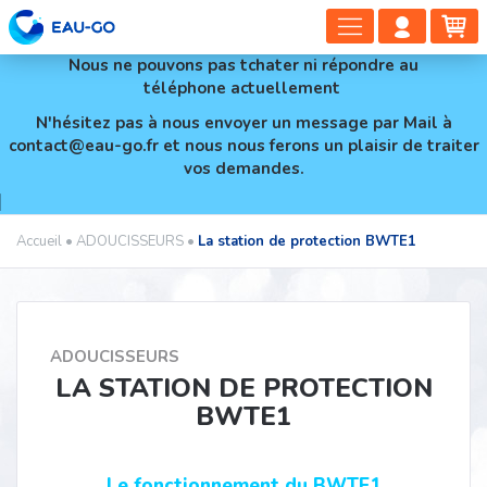
DÉPLIER
COMP
PA
LA
CLIEN
Nous ne pouvons pas tchater ni répondre au
NAVIGAT
téléphone actuellement
N'hésitez pas à nous envoyer un message par Mail à
contact@eau-go.fr et nous nous ferons un plaisir de traiter
vos demandes.
Accueil
•
ADOUCISSEURS
•
La station de protection BWTE1
ADOUCISSEURS
LA STATION DE PROTECTION
BWTE1
Le fonctionnement du BWTE1