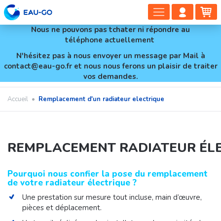
DÉPLIER
COMP
PA
LA
CLIEN
Nous ne pouvons pas tchater ni répondre au
NAVIGAT
téléphone actuellement
N'hésitez pas à nous envoyer un message par Mail à
contact@eau-go.fr et nous nous ferons un plaisir de traiter
vos demandes.
Accueil
•
Remplacement d'un radiateur electrique
REMPLACEMENT RADIATEUR ÉL
Pourquoi nous confier la pose du remplacement
de votre radiateur électrique ?
Une prestation sur mesure tout incluse, main d’œuvre,
pièces et déplacement.