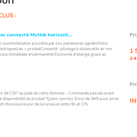
DUIT
LUS :
r connecté Mythik horizont...
Pri
z vousInstallation possible par nos partenaires agréésNotre
ectriquesLes + produitConnecté : pilotage à distanceUn air non
1 
ouce immédiate et permanente Economie d'energie grace au
2 4
Pri
artir de 72h* au pied de votre domicile - Commande passée avant
a disponibilité du produit *(jours ouvrés). Envoi de SMS pour prise
IN
nt choisisse le jour de la livraison entre 9h et 17h