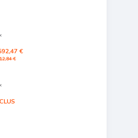
x
592,47 €
12,84 €
x
CLUS