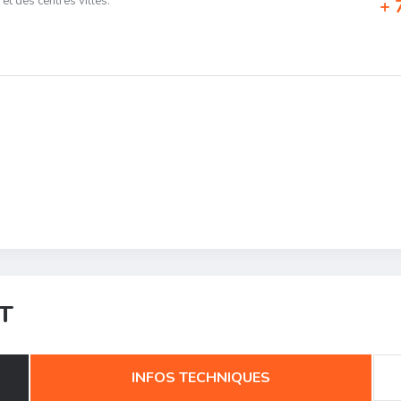
n et des centres villes.
7
T
INFOS TECHNIQUES