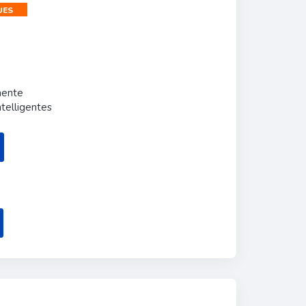
UES
nente
telligentes