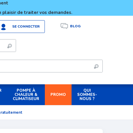
ement
 plaisir de traiter vos demandes.
BLOG
SE CONNECTER
R
POMPE À
QUI
PROMO
CHALEUR &
SOMMES-
CLIMATISEUR
NOUS ?
gratuitement