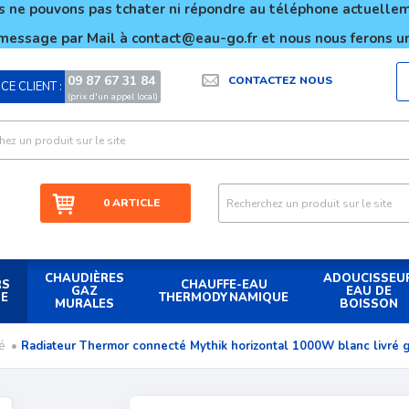
 ne pouvons pas tchater ni répondre au téléphone actuell
message par Mail à contact@eau-go.fr et nous nous ferons un
09 87 67 31 84
CONTACTEZ NOUS
CE CLIENT :
|
(prix d'un appel local)
0 ARTICLE
CHAUDIÈRES
ADOUCISSEU
RS
CHAUFFE-EAU
GAZ
EAU DE
UE
THERMODYNAMIQUE
MURALES
BOISSON
ré
•
Radiateur Thermor connecté Mythik horizontal 1000W blanc livré 