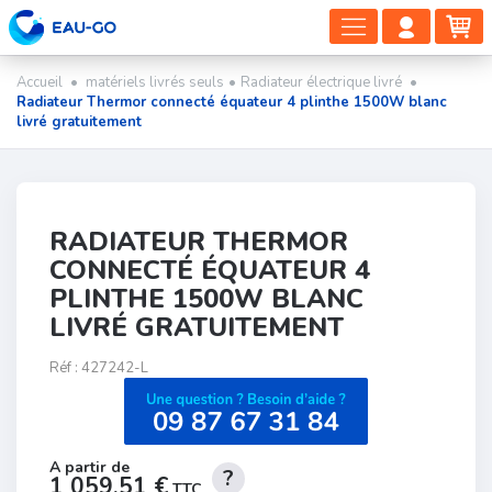
DÉPLIER
COMP
PA
LA
CLIEN
NAVIGAT
Accueil
•
matériels livrés seuls
•
Radiateur électrique livré
•
Radiateur Thermor connecté équateur 4 plinthe 1500W blanc
livré gratuitement
RADIATEUR THERMOR
CONNECTÉ ÉQUATEUR 4
PLINTHE 1500W BLANC
LIVRÉ GRATUITEMENT
Réf :
427242-L
1 059,51 €
TTC