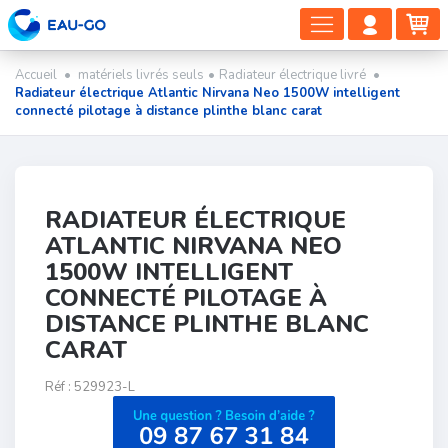
DÉPLIER
COMP
PA
LA
CLIEN
NAVIGAT
Accueil
•
matériels livrés seuls
•
Radiateur électrique livré
•
Radiateur électrique Atlantic Nirvana Neo 1500W intelligent
connecté pilotage à distance plinthe blanc carat
RADIATEUR ÉLECTRIQUE
ATLANTIC NIRVANA NEO
1500W INTELLIGENT
CONNECTÉ PILOTAGE À
DISTANCE PLINTHE BLANC
CARAT
Réf :
529923-L