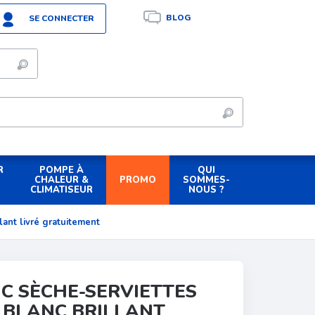
BLOG
SE CONNECTER
R
POMPE À
QUI
PROMO
CHALEUR &
SOMMES-
CLIMATISEUR
NOUS ?
lant livré gratuitement
C SÈCHE-SERVIETTES
W BLANC BRILLANT