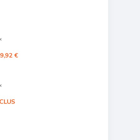
x
9,92 €
x
CLUS