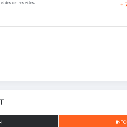
n et des centres villes.
7
T
N
INFO