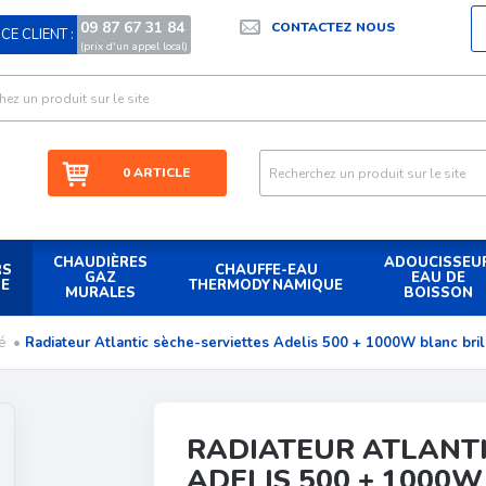
09 87 67 31 84
CONTACTEZ NOUS
CE CLIENT :
|
(prix d'un appel local)
0 ARTICLE
CHAUDIÈRES
ADOUCISSEU
RS
CHAUFFE-EAU
GAZ
EAU DE
UE
THERMODYNAMIQUE
MURALES
BOISSON
ré
•
Radiateur Atlantic sèche-serviettes Adelis 500 + 1000W blanc bril
RADIATEUR ATLANTI
ADELIS 500 + 1000