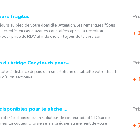
eurs fragiles
Pri
5 jours au pied de votre domicile. Attention, les remarques "Sous
 acceptés en cas d'avaries constatées après la reception
1
 pour prise de RDV afin de choisir le jour de la livraison.
 du bridge Cozytouch pour...
Pri
loter à distance depuis son smartphone ou tablette votre chauffe-
u où l’on se trouve.
1
isponibles pour le sèche ...
Pri
 colorée, choisissez un radiateur de couleur adapté. Délai de
nes. La couleur choisie sera a préciser au mement de votre
7