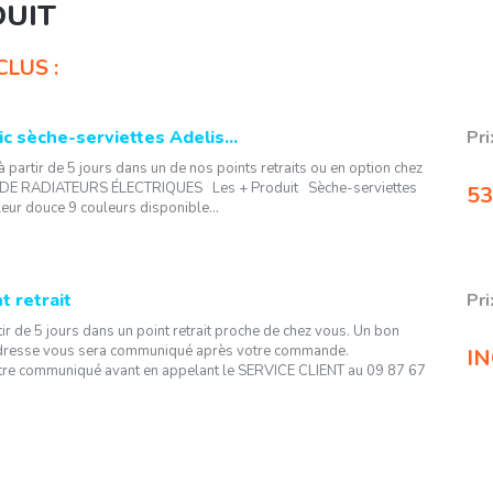
DUIT
LUS :
ic sèche-serviettes Adelis...
Pri
artir de 5 jours dans un de nos points retraits ou en option chez
E RADIATEURS ÉLECTRIQUES Les + Produit Sèche-serviettes
53
eur douce 9 couleurs disponible...
t retrait
Pri
tir de 5 jours dans un point retrait proche de chez vous. Un bon
adresse vous sera communiqué après votre commande.
IN
etre communiqué avant en appelant le SERVICE CLIENT au 09 87 67