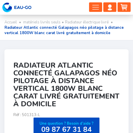
DÉPLIER
COMP
PA
LA
CLIEN
NAVIGAT
Accueil
•
matériels livrés seuls
•
Radiateur électrique livré
•
Radiateur Atlantic connecté Galapagos néo pilotage à distance
vertical 1800W blanc carat livré gratuitement à domicile
RADIATEUR ATLANTIC
CONNECTÉ GALAPAGOS NÉO
PILOTAGE À DISTANCE
VERTICAL 1800W BLANC
CARAT LIVRÉ GRATUITEMENT
À DOMICILE
Réf :
501313-L