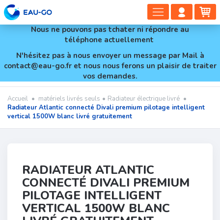
DÉPLIER
COMP
PA
LA
CLIEN
Nous ne pouvons pas tchater ni répondre au
NAVIGAT
téléphone actuellement
N'hésitez pas à nous envoyer un message par Mail à
contact@eau-go.fr et nous nous ferons un plaisir de traiter
vos demandes.
Accueil
•
matériels livrés seuls
•
Radiateur électrique livré
•
Radiateur Atlantic connecté Divali premium pilotage intelligent
vertical 1500W blanc livré gratuitement
RADIATEUR ATLANTIC
CONNECTÉ DIVALI PREMIUM
PILOTAGE INTELLIGENT
VERTICAL 1500W BLANC