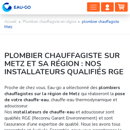
DÉPLIER
COMP
PA
LA
CLIEN
NAVIGAT
Accueil
•
Plombier chauffagiste en région
•
plombier chauffagiste
Metz
PLOMBIER CHAUFFAGISTE SUR
METZ ET SA RÉGION : NOS
INSTALLATEURS QUALIFIÉS RGE
Proche de chez vous, Eau-go a sélectionné des
plombiers
chauffagistes sur la région de Metz
qui réaliseront la
pose
de votre chauffe-eau
, chauffe-eau thermodynamique et
adoucisseur.
Nos
installateurs de chauffe-eau
et adoucisseur sont
qualifiés RGE (Reconnu Garant Environnement) et sont
l’assurance d’une expertise de qualité. Nous les avons tous