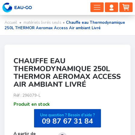
DÉPLIER
COMP
PA
LA
CLIEN
NAVIGAT
Accueil
•
matériels livrés seuls
•
Chauffe eau Thermodynamique
250L THERMOR Aeromax Access Air ambiant Livré
CHAUFFE EAU
THERMODYNAMIQUE 250L
THERMOR AEROMAX ACCESS
AIR AMBIANT LIVRÉ
Réf :
296079-L
Produit en stock