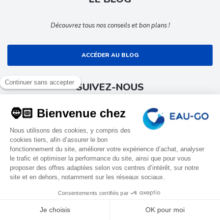
Découvrez tous nos conseils et bon plans !
ACCÉDER AU BLOG
SUIVEZ-NOUS
Suivez toute l’actualité EAU-GO
9.4
/10
1702 avis
EAU-GO
Tous droits réservés
Conditions générales de ventes
Mentions légales