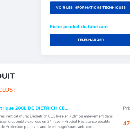
VOIR LES INFORMATIONS TECHNIQUES
Fiche produit du fabricant
TÉLÉCHARGER
DUIT
LUS :
trique 200L DE DIETRICH CE...
Pri
res vertical mural Dedietrich CES livré en 72h* ou enlèvement dans
ison disponible express en 24h Les + Produit Résistance Stéatite
47
pide Protection passive : anode en magnésium. anti-corr...