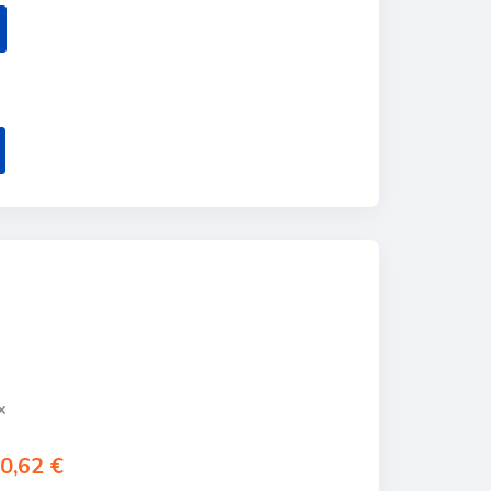
x
0,62 €