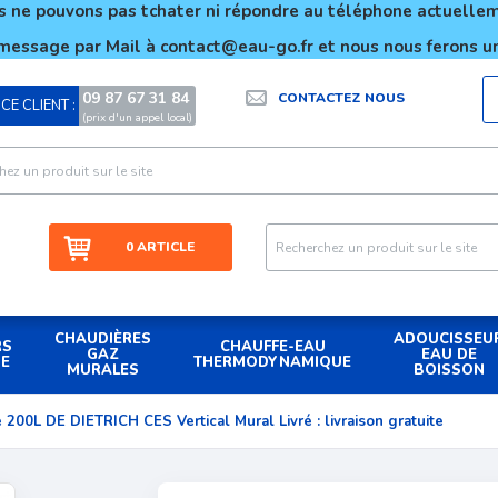
 ne pouvons pas tchater ni répondre au téléphone actuell
message par Mail à contact@eau-go.fr et nous nous ferons un
09 87 67 31 84
CONTACTEZ NOUS
CE CLIENT :
|
(prix d'un appel local)
0 ARTICLE
CHAUDIÈRES
ADOUCISSEU
RS
CHAUFFE-EAU
GAZ
EAU DE
UE
THERMODYNAMIQUE
MURALES
BOISSON
 200L DE DIETRICH CES Vertical Mural Livré : livraison gratuite