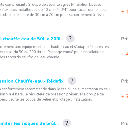
ité comprenant : Groupe de sécurité agrée NF Siphon kit avec
 x flexibles métalliques de 40 cm F/F 3/4" pour raccordement eau
1
lexible extensible de 30 cm à 70 cm pour raccordement à l'éva...
l chauffe eau de 50L à 200L
Pri
cilement aux équipements du chauffe-eau et s’adapte à toutes les
uraux (du 50 au 200 litres).Passage étudié pour installation du
4
des raccords eau froide, eau chaude.
ession Chauffe-eau - Rédufix
Pri
on est fortement recommandé dans le cas d'une alimentation en eau
ion > à 4 bars, le réducteur de pression préserve le groupe de
7
ns, il évite les coups de bélier et protège l'installation.
miter les risques de brûl...
Pri