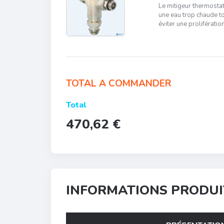
Le mitigeur thermostat
une eau trop chaude to
éviter une proliférati
TOTAL A COMMANDER
Total
470,62 €
INFORMATIONS PRODUI