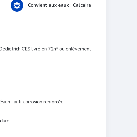
Convient aux eaux : Calcaire
l Dedietrich CES livré en 72h* ou enlèvement
sium. anti-corrosion renforcée
 dure