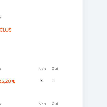
x
CLUS
Non
Oui
x
5,20 €
Non
Oui
x