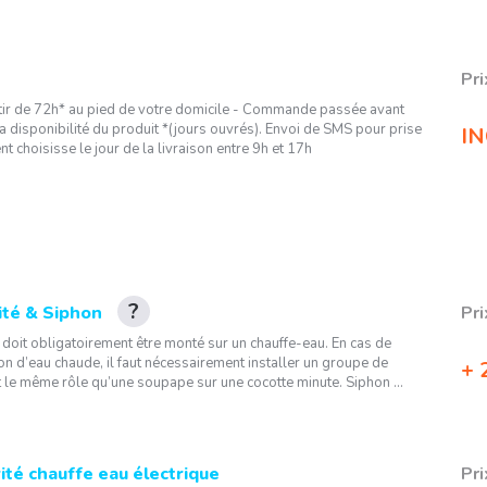
Pri
artir de 72h* au pied de votre domicile - Commande passée avant
a disponibilité du produit *(jours ouvrés). Envoi de SMS pour prise
IN
nt choisisse le jour de la livraison entre 9h et 17h
ité & Siphon
Pri
doit obligatoirement être monté sur un chauffe-eau. En cas de
 d’eau chaude, il faut nécessairement installer un groupe de
2
lit le même rôle qu’une soupape sur une cocotte minute. Siphon ...
ité chauffe eau électrique
Pri