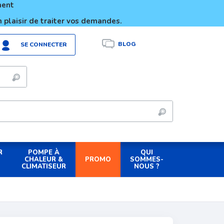
ement
 plaisir de traiter vos demandes.
BLOG
SE CONNECTER
R
POMPE À
QUI
PROMO
CHALEUR &
SOMMES-
CLIMATISEUR
NOUS ?