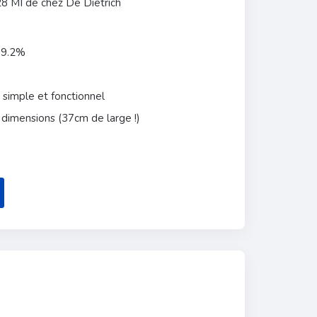
 MI de chez De Dietrich
09.2%
simple et fonctionnel
s dimensions (37cm de large !)