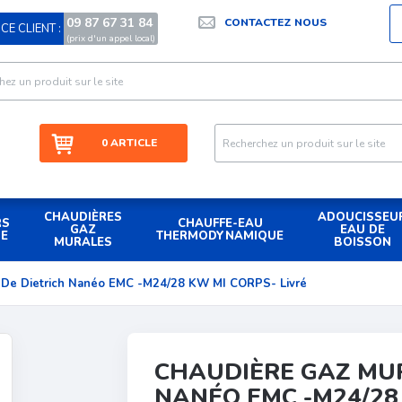
09 87 67 31 84
CONTACTEZ NOUS
CE CLIENT :
|
(prix d'un appel local)
0 ARTICLE
CHAUDIÈRES
ADOUCISSEU
RS
CHAUFFE-EAU
GAZ
EAU DE
UE
THERMODYNAMIQUE
MURALES
BOISSON
 De Dietrich Nanéo EMC -M24/28 KW MI CORPS- Livré
CHAUDIÈRE GAZ MUR
NANÉO EMC -M24/28 