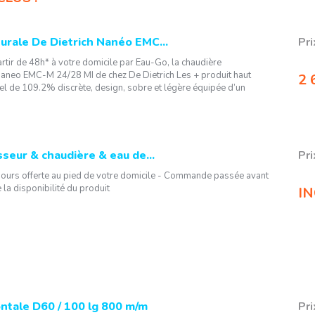
urale De Dietrich Nanéo EMC...
Pri
artir de 48h* à votre domicile par Eau-Go, la chaudière
aneo EMC-M 24/28 MI de chez De Dietrich Les + produit haut
2 
l de 109.2% discrète, design, sobre et légère équipée d’un
sseur & chaudière & eau de...
Pri
 jours offerte au pied de votre domicile - Commande passée avant
 la disponibilité du produit
IN
ntale D60 / 100 lg 800 m/m
Pri