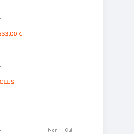
x
633,00 €
x
CLUS
Non
Oui
x