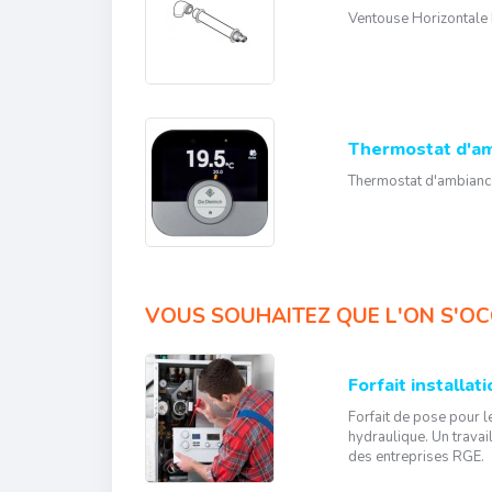
Ventouse Horizontale
Thermostat d'am
Thermostat d'ambiance
VOUS SOUHAITEZ QUE L'ON S'OC
Forfait installa
Forfait de pose pour l
hydraulique. Un travail
des entreprises RGE.