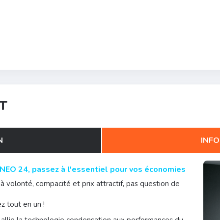
T
N
INFO
ANEO 24
, passez à l'essentiel pour vos économies
 volonté, compacité et prix attractif, pas question de
z tout en un !
le allie la technologie condensation aux performances du