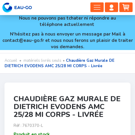
DÉPLIER
COMP
PA
LA
CLIEN
Nous ne pouvons pas tchater ni répondre au
NAVIGAT
téléphone actuellement
N'hésitez pas à nous envoyer un message par Mail à
contact@eau-go.fr et nous nous ferons un plaisir de traiter
vos demandes.
Accueil
•
matériels livrés seuls
•
Chaudière Gaz Murale DE
DIETRICH EVODENS AMC 25/28 MI CORPS - Livrée
CHAUDIÈRE GAZ MURALE DE
DIETRICH EVODENS AMC
25/28 MI CORPS - LIVRÉE
Réf :
7670370-L
Produit en stock