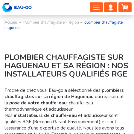
DÉPLIER
COMP
PA
LA
CLIEN
NAVIGAT
Accueil
•
Plombier chauffagiste en région
•
plombier chauffagiste
haguenau
PLOMBIER CHAUFFAGISTE SUR
HAGUENAU ET SA RÉGION : NOS
INSTALLATEURS QUALIFIÉS RGE
Proche de chez vous, Eau-go a sélectionné des
plombiers
chauffagistes sur la région de Haguenau
qui réaliseront
la
pose de votre chauffe-eau
, chauffe-eau
thermodynamique et adoucisseur.
Nos
installateurs de chauffe-eau
et adoucisseur sont
qualifiés RGE (Reconnu Garant Environnement) et sont
l’assurance d’une expertise de qualité. Nous les avons tous