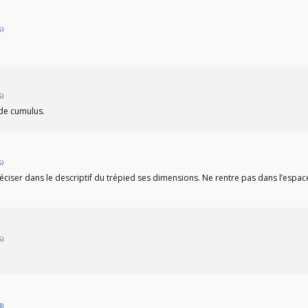
6)
5)
 de cumulus.
5)
préciser dans le descriptif du trépied ses dimensions. Ne rentre pas dans l’espac
5)
4)