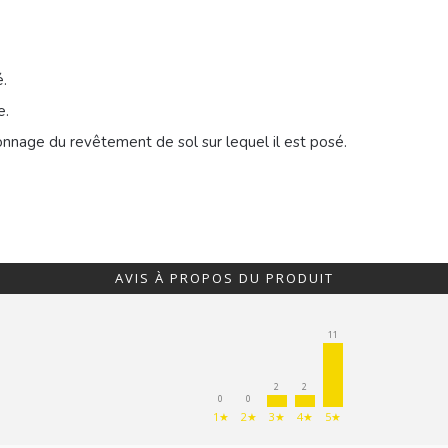
.
e.
onnage du revêtement de sol sur lequel il est posé.
AVIS À PROPOS DU PRODUIT
11
2
2
0
0
1★
2★
3★
4★
5★