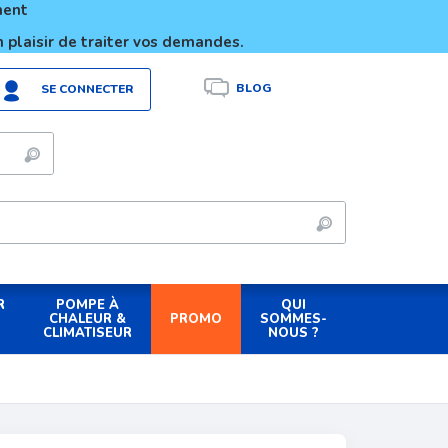
ement
 plaisir de traiter vos demandes.
BLOG
SE CONNECTER
R
POMPE À
QUI
PROMO
CHALEUR &
SOMMES-
CLIMATISEUR
NOUS ?