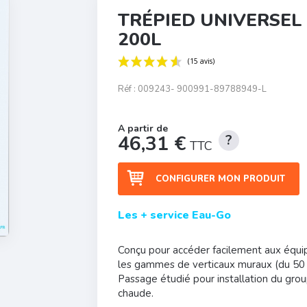
TRÉPIED UNIVERSEL
200L
Réf :
009243- 900991-89788949-L
(15 avis)
46,31 €
TTC
CONFIGURER MON PRODUIT
Les + service Eau-Go
Conçu pour accéder facilement aux équi
les gammes de verticaux muraux (du 50 a
Passage étudié pour installation du grou
chaude.