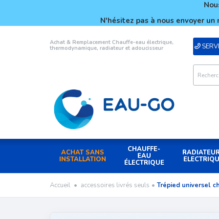
Nous
N'hésitez pas à nous envoyer un 
Achat & Remplacement Chauffe-eau électrique,
SERVI
thermodynamique, radiateur et adoucisseur
CHAUFFE-
ACHAT SANS
RADIATEU
EAU
INSTALLATION
ELECTRIQ
ÉLECTRIQUE
Accueil
•
accessoires livrés seuls
•
Trépied universel c