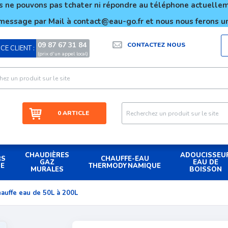
 ne pouvons pas tchater ni répondre au téléphone actuell
message par Mail à contact@eau-go.fr et nous nous ferons un
09 87 67 31 84
CONTACTEZ NOUS
CE CLIENT :
|
(prix d'un appel local)
0 ARTICLE
CHAUDIÈRES
ADOUCISSEU
RS
CHAUFFE-EAU
GAZ
EAU DE
UE
THERMODYNAMIQUE
MURALES
BOISSON
hauffe eau de 50L à 200L