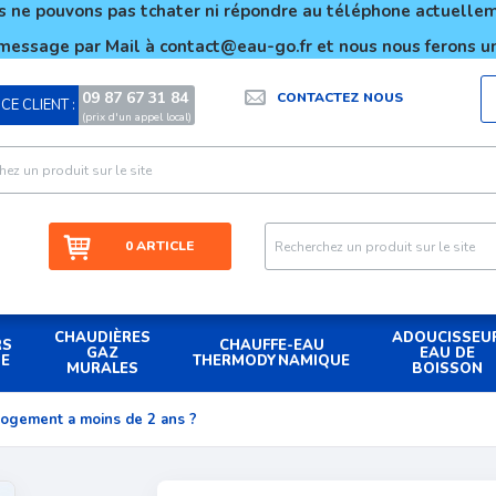
 ne pouvons pas tchater ni répondre au téléphone actuell
message par Mail à contact@eau-go.fr et nous nous ferons un
09 87 67 31 84
CONTACTEZ NOUS
CE CLIENT :
|
(prix d'un appel local)
0 ARTICLE
CHAUDIÈRES
ADOUCISSEU
RS
CHAUFFE-EAU
GAZ
EAU DE
UE
THERMODYNAMIQUE
MURALES
BOISSON
logement a moins de 2 ans ?