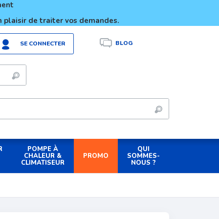
ement
 plaisir de traiter vos demandes.
BLOG
SE CONNECTER
R
POMPE À
QUI
PROMO
CHALEUR &
SOMMES-
CLIMATISEUR
NOUS ?