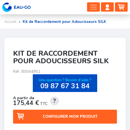
DÉPLIER
COMP
PA
LA
CLIEN
NAVIGAT
Accueil
•
Kit de Raccordement pour Adoucisseurs SILK
KIT DE RACCORDEMENT
POUR ADOUCISSEURS SILK
Réf :
B0044851
175,44 €
TTC
CONFIGURER MON PRODUIT