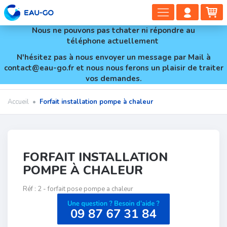
DÉPLIER
COMP
PA
LA
CLIEN
Nous ne pouvons pas tchater ni répondre au
NAVIGAT
téléphone actuellement
N'hésitez pas à nous envoyer un message par Mail à
contact@eau-go.fr et nous nous ferons un plaisir de traiter
vos demandes.
Accueil
•
Forfait installation pompe à chaleur
FORFAIT INSTALLATION
POMPE À CHALEUR
Réf :
2 - forfait pose pompe a chaleur