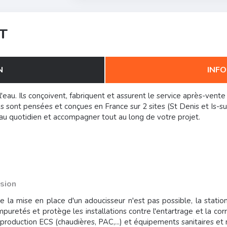
T
N
INFO
au. Ils conçoivent, fabriquent et assurent le service après-vente 
ces sont pensées et conçues en France sur 2 sites (St Denis et Is-su
r au quotidien et accompagner tout au long de votre projet.
osion
ue la mise en place d'un adoucisseur n'est pas possible, la stati
impuretés et protège les installations contre l'entartrage et la co
e production ECS (chaudières, PAC,...) et équipements sanitaires e