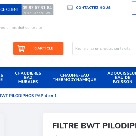
09 87 67 31 84
CONTACTEZ NOUS
CE CLIENT :
|
(prix d'un appel local)
0 ARTICLE
CHAUDIÈRES
ADOUCISSEU
RS
CHAUFFE-EAU
GAZ
EAU DE
UE
THERMODYNAMIQUE
MURALES
BOISSON
e BWT PILODIPHOS PAP 4 en 1
FILTRE BWT PILODIP