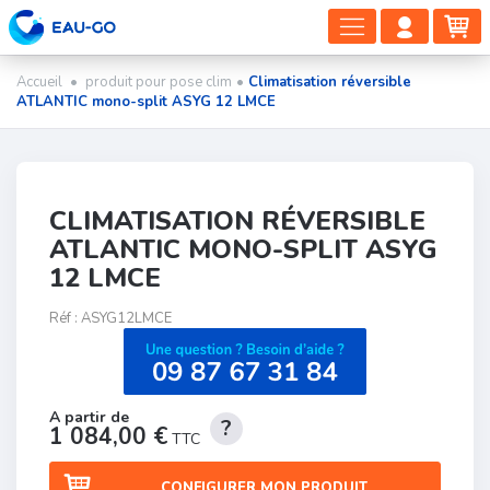
DÉPLIER
COMP
PA
LA
CLIEN
NAVIGAT
Accueil
•
produit pour pose clim
•
Climatisation réversible
ATLANTIC mono-split ASYG 12 LMCE
CLIMATISATION RÉVERSIBLE
ATLANTIC MONO-SPLIT ASYG
12 LMCE
Réf :
ASYG12LMCE
1 084,00 €
TTC
CONFIGURER MON PRODUIT